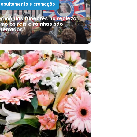
epultamento e cremação
rimônias fúnebres na realeza:
mo os reis e rainhas são
terrados?