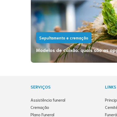
Sepultamento e cremação
Entenda mais sobre o
Modelos de caixão: quais são as op
simbolismo do fogo nas
despedidas
Desde os tempos mais antigos, o ser
humano utiliza símbolos para compreender
a vida, a morte e os ciclos da existência.
Entre esses símbolos, o fogo se faz
SERVIÇOS
LINKS
presente principalmente nas despedidas,
sendo associado à transformação, à
passagem e ao recomeço. Até os dias
Assistência funeral
Princi
atuais, o simbolismo do fogo atravessa
Cremação
Cemité
culturas, religiões e crenças. Pensando […]
Plano Funeral
Funerá