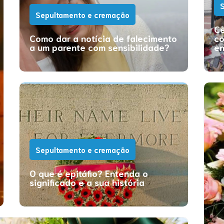
S
Sepultamento e cremação
Ce
Como dar a notícia de falecimento
co
a um parente com sensibilidade?
en
Sepultamento e cremação
O que é epitáfio? Entenda o
significado e a sua história