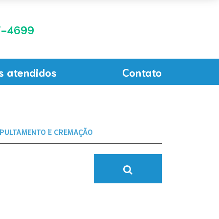
-4699
s atendidos
Contato