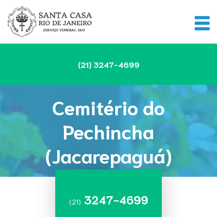
(21)
3247-4699
Cemitério do
Pechincha
(Jacarepaguá)
3247-4699
(21)