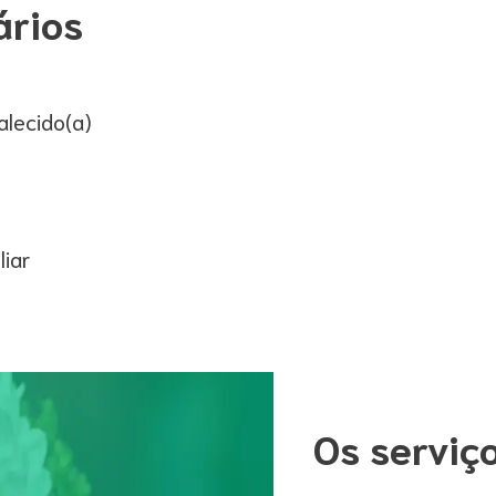
ários
alecido(a)
liar
Os serviç