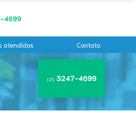
-4699
s atendidos
Contato
3247-4699
(21)