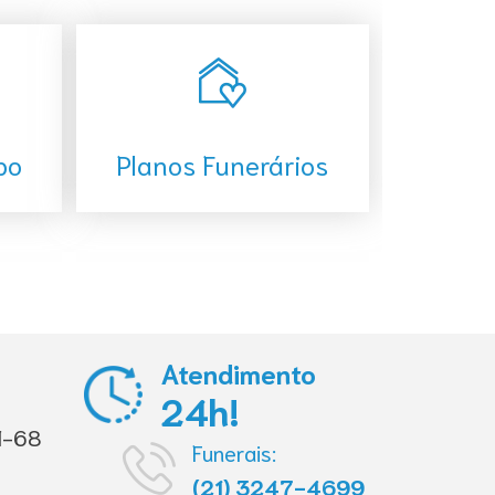
po
Planos Funerários
Atendimento
24h!
1-68
Funerais:
(21) 3247-4699