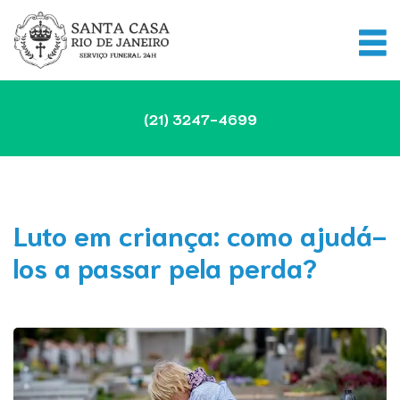
(21)
3247-4699
Luto em criança: como ajudá-
los a passar pela perda?