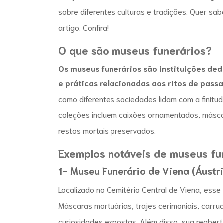
sobre diferentes culturas e tradições. Quer sa
artigo. Confira!
O que são
museus funerários
?
Os
museus funerários
são instituições ded
e práticas relacionadas aos ritos de pas
como diferentes sociedades lidam com a finitu
coleções incluem caixões ornamentados, másca
restos mortais preservados.
Exemplos notáveis de
museus fu
1-
Museu Funerário
de Viena (Áustri
Localizado no Cemitério Central de Viena, esse
Máscaras mortuárias, trajes cerimoniais, carru
curiosidades expostas. Além disso, sua reabert