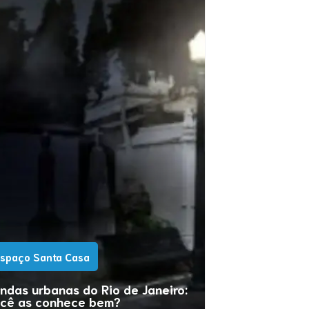
onhos com pessoas que já
rtiram: o que significa e como
dar
scubra nesse artigo o significado dos
spaço Santa Casa
nhos com pessoas que já partiram e
mo lidar com eles.
ndas urbanas do Rio de Janeiro:
cê as conhece bem?