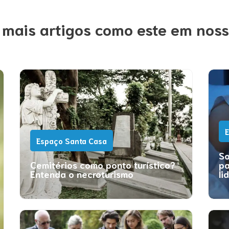
 mais artigos como este em noss
E
Espaço Santa Casa
So
Cemitérios como ponto turístico?
pa
Entenda o necroturismo
li