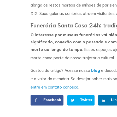
abriga os restos mortais de milhões de parisi
XIX. Suas galerias sombrias atraem visitantes 
Funerária Santa Casa 24h: trad
O interesse por
museus funerários
vai além
significado, conexão com o passado e com
morte ao longo do tempo.
Esses espaços aju
morte como parte da nossa trajetória cultural.
Gostou do artigo?
Acesse nosso
blog
e descub
e o valor da memória. Se desejar saber mais 
entre em contato conosco
.
Facebook
Twitter
Lin