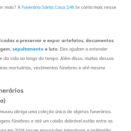
ber mais? A
Funerária Santa Casa 24h
te conta mais nesse
icadas a preservar e expor artefatos, documentos
sagem,
sepultamento
e luto.
Eles ajudam a entender
de da vida ao longo do tempo. Além disso, muitas dessas
ras mortuárias, vestimentas fúnebres e até mesmo
nerários
a)
 museu abriga uma coleção única de objetos funerários.
agens fúnebres e até um caixão dobrável estão entre as
ura em 2014 trouxe exposições interativas e multimídia,