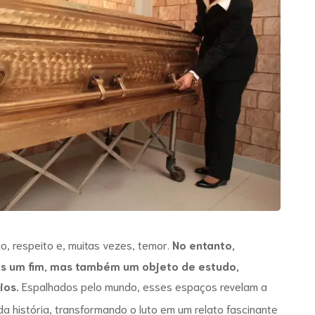
o, respeito e, muitas vezes, temor.
No entanto,
as um fim, mas também um objeto de estudo,
ios
.
Espalhados pelo mundo, esses espaços revelam a
 história, transformando o luto em um relato fascinante