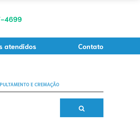
-4699
s atendidos
Contato