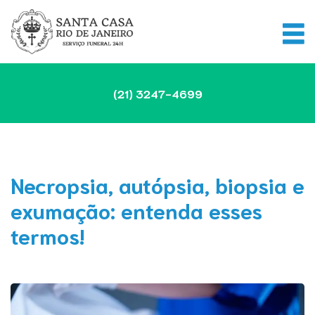
(21)
3247-4699
Necropsia, autópsia, biopsia e
exumação: entenda esses
termos!